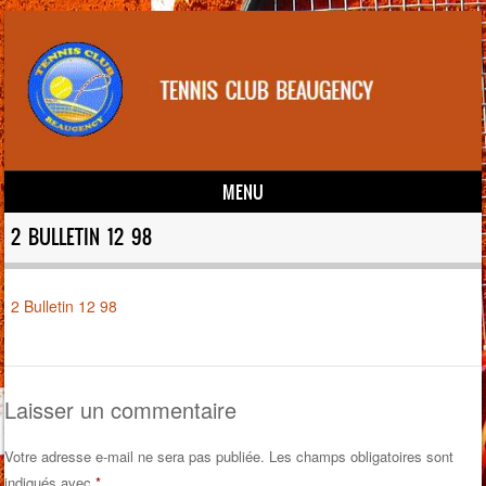
MENU
Skip to content
2 BULLETIN 12 98
2 Bulletin 12 98
Laisser un commentaire
Votre adresse e-mail ne sera pas publiée.
Les champs obligatoires sont
indiqués avec
*