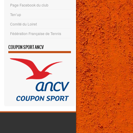
Page Facebook du club
Ten’up
Comité du Loiret
Fédération Française de Tennis
COUPON SPORT ANCV