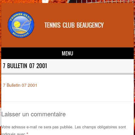
MENU
Skip to content
7 BULLETIN 07 2001
7 Bulletin 07 2001
Laisser un commentaire
Votre adresse e-mail ne sera pas publiée.
Les champs obligatoires sont
indiqués avec
*