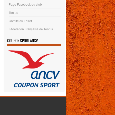
Page Facebook du club
Ten’up
Comité du Loiret
Fédération Française de Tennis
COUPON SPORT ANCV