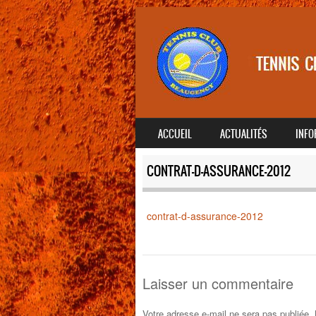
SKIP TO CONTENT
ACCUEIL
ACTUALITÉS
INFO
MENU
CONTRAT-D-ASSURANCE-2012
contrat-d-assurance-2012
Laisser un commentaire
Votre adresse e-mail ne sera pas publiée.