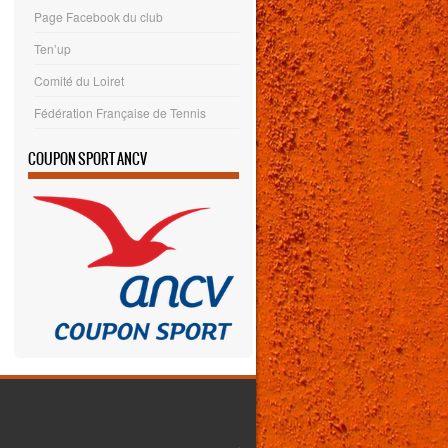
Page Facebook du club
Ten’up
Comité du Loiret
Fédération Française de Tennis
COUPON SPORT ANCV