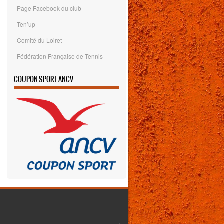
Page Facebook du club
Ten’up
Comité du Loiret
Fédération Française de Tennis
COUPON SPORT ANCV