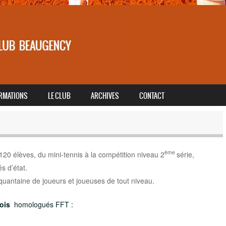
RMATIONS
LE CLUB
ARCHIVES
CONTACT
ème
0 élèves, du mini-tennis à la compétition niveau 2
série,
s d’état.
quantaine de joueurs et joueuses de tout niveau.
ois
homologués FFT :