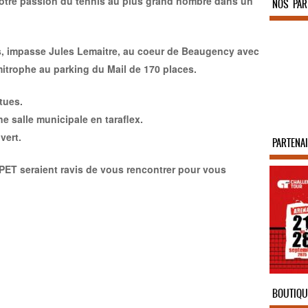
 notre passion du tennis au plus grand nombre dans un
NOS PAR
es, impasse Jules Lemaitre, au coeur de Beaugency avec
limitrophe au parking du Mail de 170 places.
ttues.
ne salle municipale en taraflex.
vert.
PARTENA
ET seraient ravis de vous rencontrer pour vous
BOUTIQU