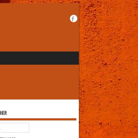
HER
er