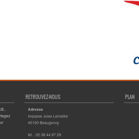
RETROUVEZ-NOUS
PLAN
CB ,
Adresse
rtagez
Impasse Jules Lemaitre
ur
45190 Beaugency
tél. : 02 38 44 97 29