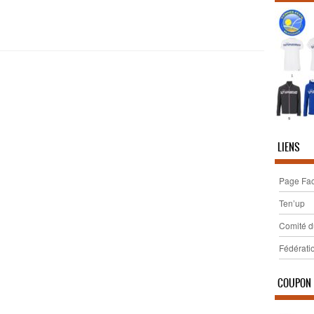
LIENS
Page Fac
Ten’up
Comité d
Fédérati
COUPON