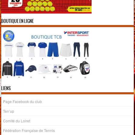
BOUTIQUE EN LIGNE
LIENS
Page Facebook du club
Ten’up
Comité du Loiret
Fédération Française de Tennis