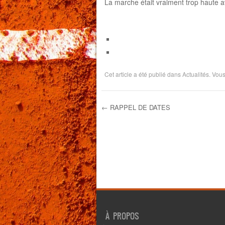
La marche était vraiment trop haute 
Cet article a été publié dans
Actualités
. Vou
←
RAPPEL DE DATES
Navigation des ar
À PROPOS