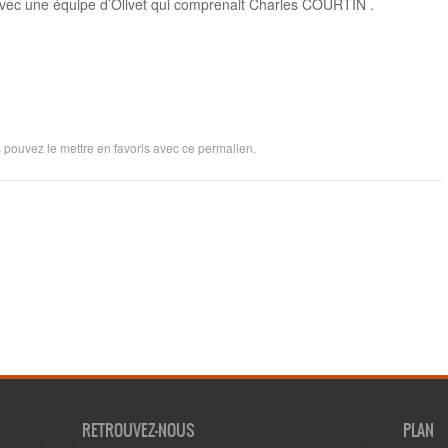
avec une équipe d’Olivet qui comprenait Charles COURTIN .
s pouvez le mettre en favoris avec
ce permalien
.
ticles
RETROUVEZ-NOUS
PLAN