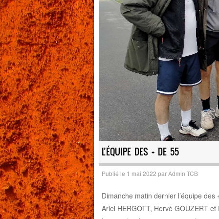
L’ÉQUIPE DES + DE 55
Publié le
1 mai 2022
par
Admin TCB
Dimanche matin dernier l’équipe des +
Ariel HERGOTT, Hervé GOUZERT et Di