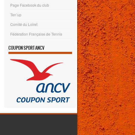
Page Facebook du club
Ten’up
Comité du Loiret
Fédération Française de Tennis
COUPON SPORT ANCV